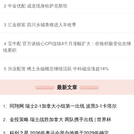
​中金优配 成龙现身哈萨克斯坦
2
​汇金财富 四川乡城青稞进入丰收季
3
​宝牛配 官方谈核心CPI连续4个月涨幅扩大：价格积极变化在继
4
续累积
​兴业配资 稀土永磁概念继续活跃 中科磁业涨超14%
5
最新文章
同翔网 瑞士2-1加拿大小组第一出线 波黑3-1卡塔尔
1、
金投策略 瑞士战胜加拿大 两队携手出线 | 世界杯
2、
科创之星 2036年奥运会举办地将于2029年确定
3、