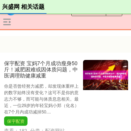
兴盛网 相关话题
保宇配资 宝妈7个月成功瘦身50
斤！减肥困难或因体质问题，中
医调理助健康减重
你是否曾经努力减肥，却发现体重秤上
的数字始终没有变化？这可不是你的意
志力不够，而可能与体质息息相关。最
近，一位29岁的年轻宝妈小郑（化名）
在7个月内成功减掉50....
保宇配资
查看：
182
分类：
配资网站