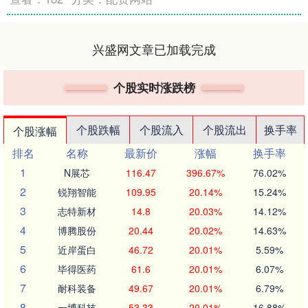
兴盛网文章已加载完成
个股实时涨跌榜
个股跌幅
个股流入
个股流出
换手率
个股涨幅
排名
名称
最新价
涨幅
换手率
1
N展芯
116.47
396.67%
76.02%
2
锐翔智能
109.95
20.14%
15.24%
3
志特新材
14.8
20.03%
14.12%
4
博腾股份
20.44
20.02%
14.63%
5
近岸蛋白
46.72
20.01%
5.59%
6
毕得医药
61.6
20.01%
6.07%
7
耐科装备
49.67
20.01%
6.79%
8
一博科技
53.33
20.01%
16.88%