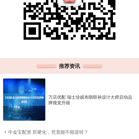
推荐资讯
万店优配 瑞士珍妮布朗联袂设计大师启动品
牌视觉升级
​牛金宝配资 肝硬化，究竟能不能逆转？
1