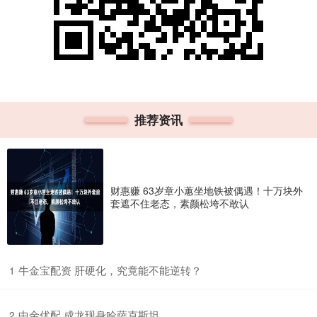
推荐资讯
财惠赚 63岁章小蕙坐地铁被偶遇！十万块外
套遮不住老态，素颜松垮不敢认
​牛金宝配资 肝硬化，究竟能不能逆转？
1
​中金优配 成龙现身哈萨克斯坦
2