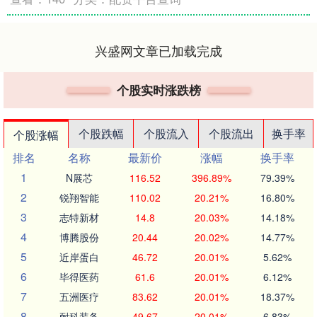
兴盛网文章已加载完成
个股实时涨跌榜
个股跌幅
个股流入
个股流出
换手率
个股涨幅
排名
名称
最新价
涨幅
换手率
1
N展芯
116.52
396.89%
79.39%
2
锐翔智能
110.02
20.21%
16.80%
3
志特新材
14.8
20.03%
14.18%
4
博腾股份
20.44
20.02%
14.77%
5
近岸蛋白
46.72
20.01%
5.62%
6
毕得医药
61.6
20.01%
6.12%
7
五洲医疗
83.62
20.01%
18.37%
8
耐科装备
49.67
20.01%
6.83%