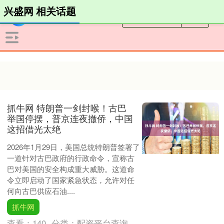
兴盛网 相关话题
抓牛网 特朗普一剑封喉！古巴
举国停摆，普京连夜撤侨，中国
这招借光太绝
2026年1月29日，美国总统特朗普签署了
一道针对古巴政府的行政命令，宣称古
巴对美国的安全构成重大威胁。这道命
令立即启动了国家紧急状态，允许对任
何向古巴供应石油....
抓牛网
查看：
140
分类：
配资平台查询